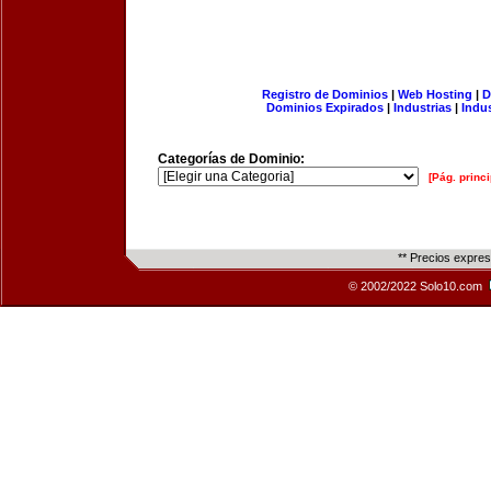
Registro de Dominios
|
Web Hosting
|
D
Dominios Expirados
|
Industrias
|
Indu
Categorías de Dominio:
[Pág. princi
** Precios expre
© 2002/2022 Solo10.com