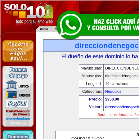
direcciondenegoc
El dueño de este dominio lo ha
Mayusculas:
DIRECCIONDENE
Minusculas:
direcciondenegoci
Longitud:
19 caracteres
Categorias:
Negocios
Precio:
$950.00
Visitar!
direcciondenegoci
Serán consideradas ofer
R