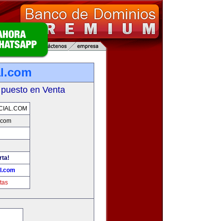
l.com
 puesto en Venta
IAL.COM
.com
rta!
l.com
tas