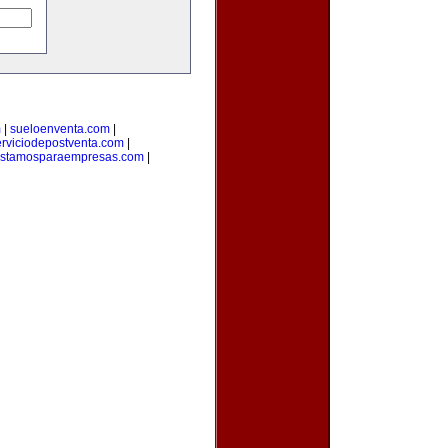
m
|
sueloenventa.com
|
erviciodepostventa.com
|
estamosparaempresas.com
|