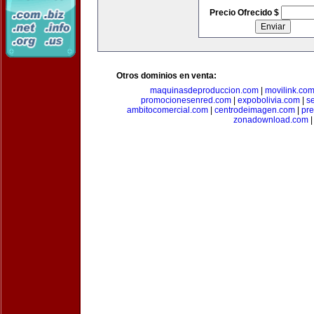
Precio Ofrecido $
Otros dominios en venta:
maquinasdeproduccion.com
|
movilink.co
promocionesenred.com
|
expobolivia.com
|
s
ambitocomercial.com
|
centrodeimagen.com
|
pr
zonadownload.com
|