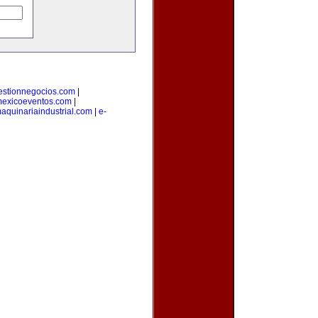
estionnegocios.com
|
exicoeventos.com
|
aquinariaindustrial.com
|
e-