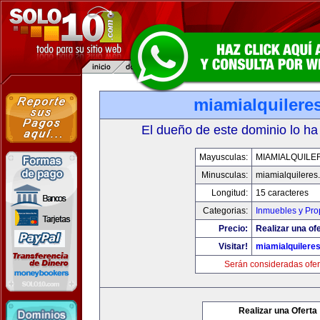
miamialquilere
El dueño de este dominio lo ha
Mayusculas:
MIAMIALQUILE
Minusculas:
miamialquileres
Longitud:
15 caracteres
Categorias:
Inmuebles y Pr
Precio:
Realizar una ofe
Visitar!
miamialquilere
Serán consideradas ofer
Realizar una Oferta