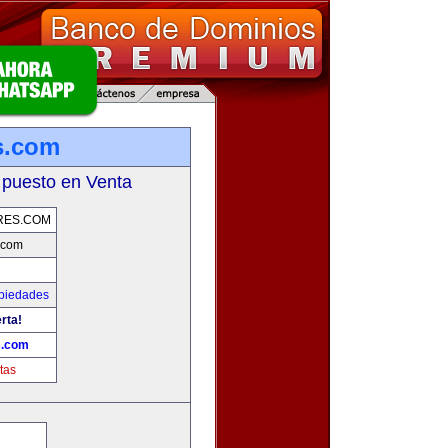
s.com
 puesto en Venta
RES.COM
.com
opiedades
rta!
s.com
tas