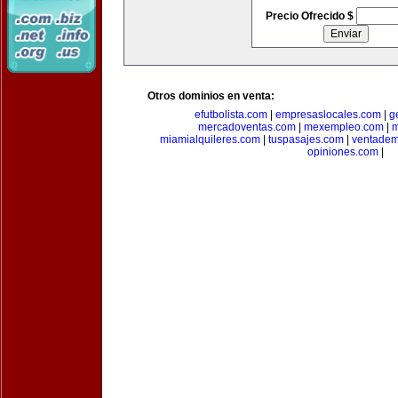
Precio Ofrecido $
Otros dominios en venta:
efutbolista.com
|
empresaslocales.com
|
g
mercadoventas.com
|
mexempleo.com
|
m
miamialquileres.com
|
tuspasajes.com
|
ventadem
opiniones.com
|