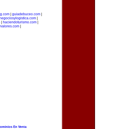
ng.com
|
guiadebuceo.com
|
negociosylogistica.com
|
m
|
haciendoturismo.com
|
valores.com
|
ominios En Venta