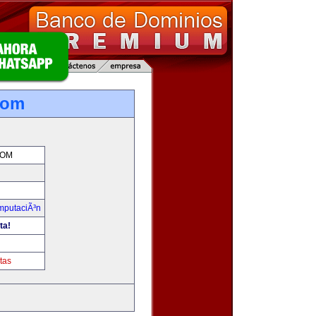
com
COM
omputaciÃ³n
ta!
tas