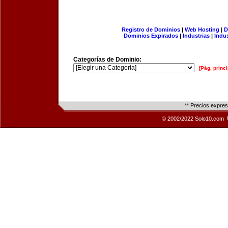
Registro de Dominios
|
Web Hosting
|
D
Dominios Expirados
|
Industrias
|
Indu
Categorías de Dominio:
[Pág. princi
** Precios expre
© 2002/2022 Solo10.com