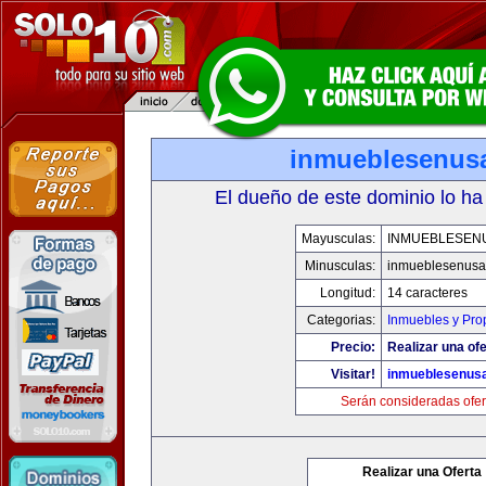
inmueblesenus
El dueño de este dominio lo ha
Mayusculas:
INMUEBLESEN
Minusculas:
inmueblesenusa
Longitud:
14 caracteres
Categorias:
Inmuebles y Pro
Precio:
Realizar una ofe
Visitar!
inmueblesenus
Serán consideradas ofer
Realizar una Oferta